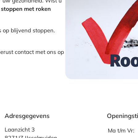
r uw gezondheid. Wist u
j stoppen met roken
s op blijvend stoppen.
gerust contact met ons op
Adresgegevens
Openingst
Laanzicht 3
Ma t/m Vr:
8271JZ IJsselmuiden