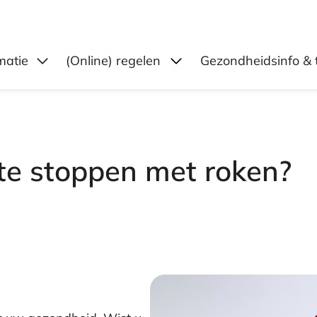
Submenu: (Online) reg
matie
(Online) regelen
Gezondheidsinfo & 
e stoppen met roken?