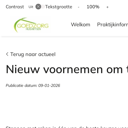
Contrast
Tekstgrootte
Tekst
Tekst
100%
-
+
Uit
verkleinen
vergroten
Hoofd
met
met
Welkom
Praktijkinfor
10%
10%
menu
Terug naar actueel
Nieuw voornemen om t
Publicatie datum:
09-01-2026