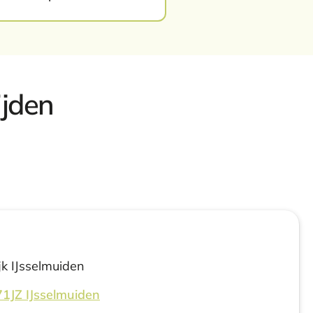
ijden
jk IJsselmuiden
71JZ IJsselmuiden