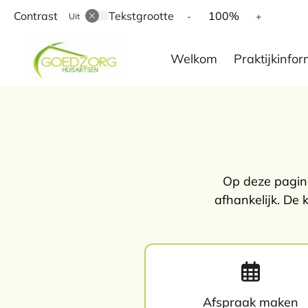
Contrast
Tekstgrootte
Tekst
Tekst
100%
-
+
Uit
verkleinen
vergroten
Hoofd
met
met
Welkom
Praktijkinfor
10%
10%
menu
Op deze pagina 
afhankelijk. De 
Afspraak maken