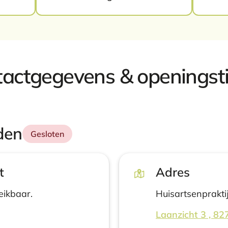
actgegevens & openingst
den
Gesloten
t
Adres
eikbaar.
Huisartsenprakti
Laanzicht 3 , 82