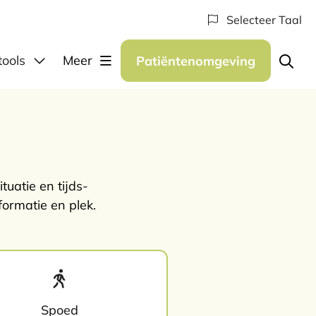
Selecteer Taal
elen
tools
Meer
Patiëntenomgeving
tuatie en tijds-
formatie en plek.
Spoed