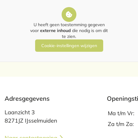
U heeft geen toestemming gegeven
voor
externe inhoud
die nodig is om dit
te zien.
Cookie-instellingen wijzigen
Adresgegevens
Openingst
Laanzicht 3
Ma t/m Vr:
8271JZ IJsselmuiden
Za t/m Zo:
Naar contactpagina