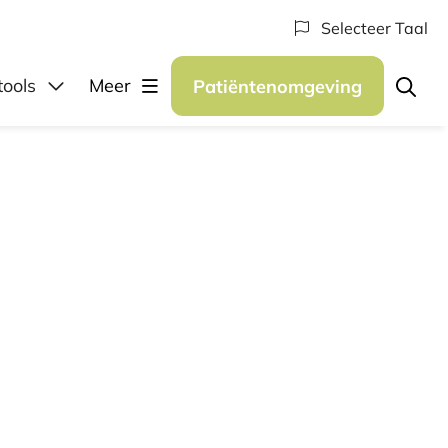
Selecteer Taal
elen
tools
Meer
Patiëntenomgeving