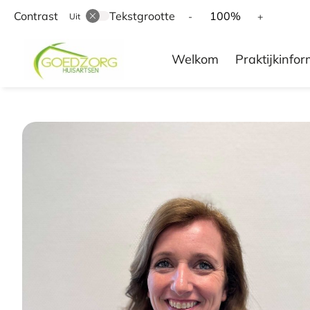
Contrast
Tekstgrootte
Tekst
Tekst
100%
-
+
Uit
verkleinen
vergroten
Hoofd
met
met
Welkom
Praktijkinfor
10%
10%
menu